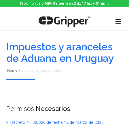
Próximo vuelo
MIA-UY
cierra en
2 d., 17 hs. y 51 min.
Impuestos y aranceles
de Aduana en Uruguay
Home
/
Impuestos y aracanceles
Permisos
Necesarios
Decreto N° 50/026 de fecha 12 de marzo de 2026