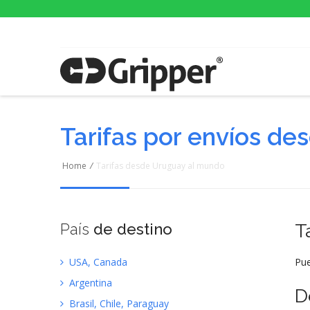
Tarifas por envíos d
Home
/
Tarifas desde Uruguay al mundo
País
de destino
T
USA, Canada
Pue
Argentina
D
Brasil, Chile, Paraguay