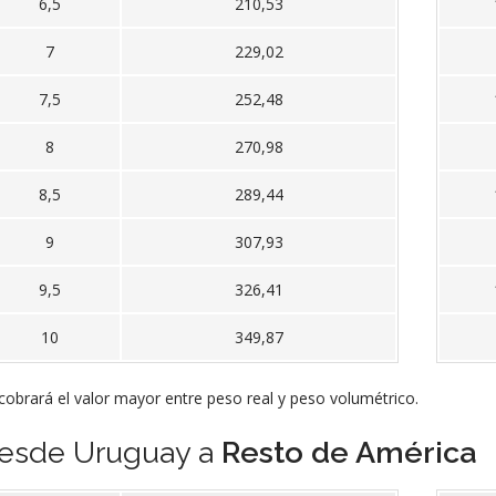
6,5
210,53
7
229,02
7,5
252,48
8
270,98
8,5
289,44
9
307,93
9,5
326,41
10
349,87
cobrará el valor mayor entre peso real y peso volumétrico.
esde Uruguay a
Resto de América