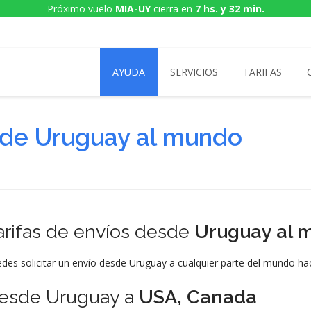
Próximo vuelo
MIA-UY
cierra en
7 hs. y 32 min.
AYUDA
SERVICIOS
TARIFAS
esde Uruguay al mundo
arifas de envíos desde
Uruguay al 
des solicitar un envío desde Uruguay a cualquier parte del mundo h
esde Uruguay a
USA, Canada