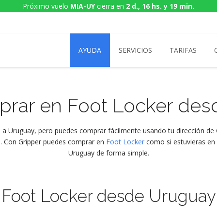
Próximo vuelo
MIA-UY
cierra en
2 d., 16 hs. y 19 min.
AYUDA
SERVICIOS
TARIFAS
prar en
Foot Locker
desd
s a Uruguay, pero puedes comprar fácilmente usando tu dirección de G
. Con Gripper puedes comprar en
Foot Locker
como si estuvieras en 
Uruguay de forma simple.
n
Foot Locker
desde Uruguay 