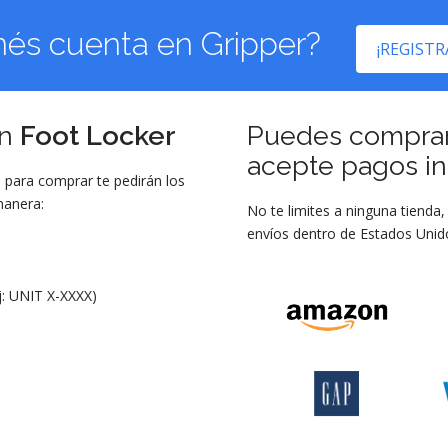
nés cuenta en Gripper?
¡REGISTR
en
Foot Locker
Puedes compra
acepte pagos in
te para comprar te pedirán los
manera:
No te limites a ninguna tienda
envíos dentro de Estados Unido
j: UNIT X-XXXX)